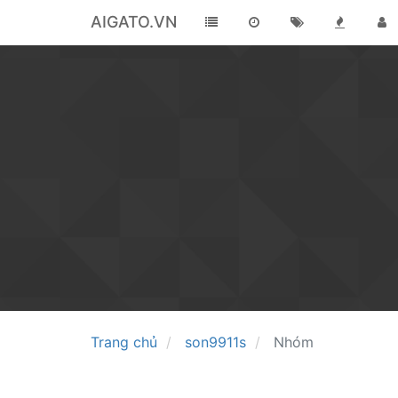
AIGATO.VN
Trang chủ
son9911s
Nhóm