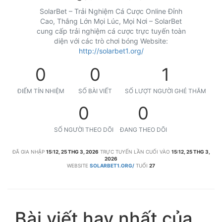
SolarBet – Trải Nghiệm Cá Cược Online Đỉnh
Cao, Thắng Lớn Mọi Lúc, Mọi Nơi – SolarBet
cung cấp trải nghiệm cá cược trực tuyến toàn
diện với các trò chơi bóng Website:
http://solarbet1.org/
0
0
1
ĐIỂM TÍN NHIỆM
SỐ BÀI VIẾT
SỐ LƯỢT NGƯỜI GHÉ THĂM
0
0
SỐ NGƯỜI THEO DÕI
ĐANG THEO DÕI
ĐÃ GIA NHẬP
15:12, 25 THG 3, 2026
TRỰC TUYẾN LẦN CUỐI VÀO
15:12, 25 THG 3,
2026
WEBSITE
SOLARBET1.ORG/
TUỔI
27
Bài viết hay nhất của