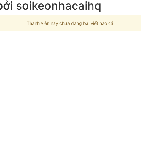
bởi soikeonhacaihq
Thành viên này chưa đăng bài viết nào cả.