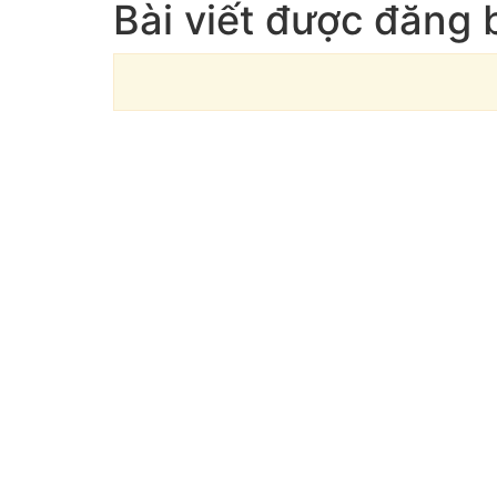
Bài viết được đăng 