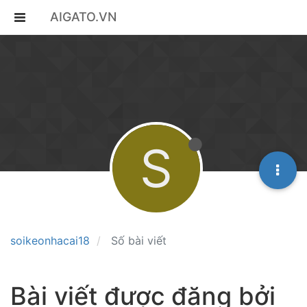
AIGATO.VN
S
soikeonhacai18
Số bài viết
Bài viết được đăng bởi