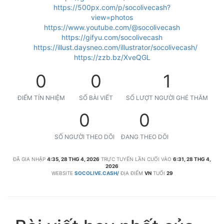
https://500px.com/p/socolivecash?
view=photos
https://www.youtube.com/@socolivecash
https://gifyu.com/socolivecash
https://illust.daysneo.com/illustrator/socolivecash/
https://zzb.bz/XveQGL
0
0
1
ĐIỂM TÍN NHIỆM
SỐ BÀI VIẾT
SỐ LƯỢT NGƯỜI GHÉ THĂM
0
0
SỐ NGƯỜI THEO DÕI
ĐANG THEO DÕI
ĐÃ GIA NHẬP
4:35, 28 THG 4, 2026
TRỰC TUYẾN LẦN CUỐI VÀO
6:31, 28 THG 4,
2026
WEBSITE
SOCOLIVE.CASH/
ĐỊA ĐIỂM
VN
TUỔI
29