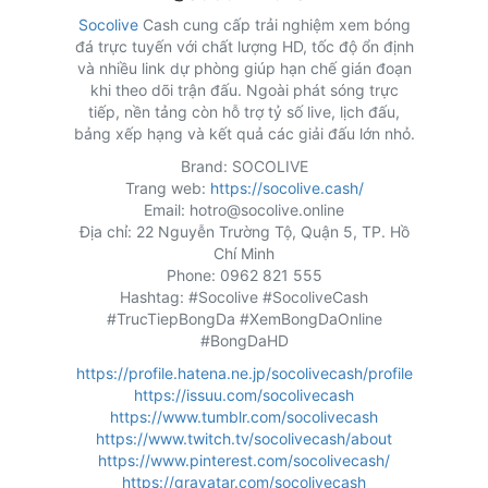
Socolive
Cash cung cấp trải nghiệm xem bóng
đá trực tuyến với chất lượng HD, tốc độ ổn định
và nhiều link dự phòng giúp hạn chế gián đoạn
khi theo dõi trận đấu. Ngoài phát sóng trực
tiếp, nền tảng còn hỗ trợ tỷ số live, lịch đấu,
bảng xếp hạng và kết quả các giải đấu lớn nhỏ.
Brand: SOCOLIVE
Trang web:
https://socolive.cash/
Email: hotro@socolive.online
Địa chỉ: 22 Nguyễn Trường Tộ, Quận 5, TP. Hồ
Chí Minh
Phone: 0962 821 555
Hashtag: #Socolive #SocoliveCash
#TrucTiepBongDa #XemBongDaOnline
#BongDaHD
https://profile.hatena.ne.jp/socolivecash/profile
https://issuu.com/socolivecash
https://www.tumblr.com/socolivecash
https://www.twitch.tv/socolivecash/about
https://www.pinterest.com/socolivecash/
https://gravatar.com/socolivecash