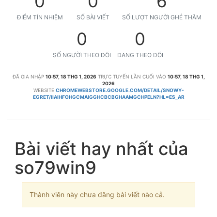
0
0
6
ĐIỂM TÍN NHIỆM
SỐ BÀI VIẾT
SỐ LƯỢT NGƯỜI GHÉ THĂM
0
0
SỐ NGƯỜI THEO DÕI
ĐANG THEO DÕI
ĐÃ GIA NHẬP
10:57, 18 THG 1, 2026
TRỰC TUYẾN LẦN CUỐI VÀO
10:57, 18 THG 1,
2026
WEBSITE
CHROMEWEBSTORE.GOOGLE.COM/DETAIL/SNOWY-
EGRET/IIAIHFOHGCMAIGGHCBCBGHAAMGCHPELN?HL=ES_AR
Bài viết hay nhất của
so79win9
Thành viên này chưa đăng bài viết nào cả.