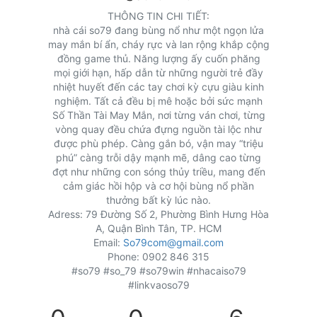
THÔNG TIN CHI TIẾT:
nhà cái so79 đang bùng nổ như một ngọn lửa
may mắn bí ẩn, cháy rực và lan rộng khắp cộng
đồng game thủ. Năng lượng ấy cuốn phăng
mọi giới hạn, hấp dẫn từ những người trẻ đầy
nhiệt huyết đến các tay chơi kỳ cựu giàu kinh
nghiệm. Tất cả đều bị mê hoặc bởi sức mạnh
Số Thần Tài May Mắn, nơi từng ván chơi, từng
vòng quay đều chứa đựng nguồn tài lộc như
được phù phép. Càng gắn bó, vận may “triệu
phú” càng trỗi dậy mạnh mẽ, dâng cao từng
đợt như những con sóng thủy triều, mang đến
cảm giác hồi hộp và cơ hội bùng nổ phần
thưởng bất kỳ lúc nào.
Adress: 79 Đường Số 2, Phường Bình Hưng Hòa
A, Quận Bình Tân, TP. HCM
Email:
So79com@gmail.com
Phone: 0902 846 315
#so79 #so_79 #so79win #nhacaiso79
#linkvaoso79