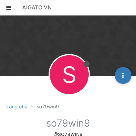
AIGATO.VN
S
Trang chủ
so79win9
so79win9
@SO79WIN9