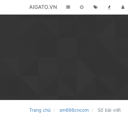
AIGATO.VN
Trang chủ
sm666cncom
Số bài viết