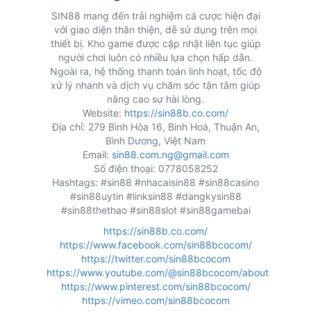
SIN88 mang đến trải nghiệm cá cược hiện đại
với giao diện thân thiện, dễ sử dụng trên mọi
thiết bị. Kho game được cập nhật liên tục giúp
người chơi luôn có nhiều lựa chọn hấp dẫn.
Ngoài ra, hệ thống thanh toán linh hoạt, tốc độ
xử lý nhanh và dịch vụ chăm sóc tận tâm giúp
nâng cao sự hài lòng.
Website:
https://sin88b.co.com/
Địa chỉ: 279 Bình Hòa 16, Binh Hoà, Thuận An,
Bình Dương, Việt Nam
Email:
sin88.com.ng@gmail.com
Số điện thoại: 0778058252
Hashtags: #sin88 #nhacaisin88 #sin88casino
#sin88uytin #linksin88 #dangkysin88
#sin88thethao #sin88slot #sin88gamebai
https://sin88b.co.com/
https://www.facebook.com/sin88bcocom/
https://twitter.com/sin88bcocom
https://www.youtube.com/@sin88bcocom/about
https://www.pinterest.com/sin88bcocom/
https://vimeo.com/sin88bcocom