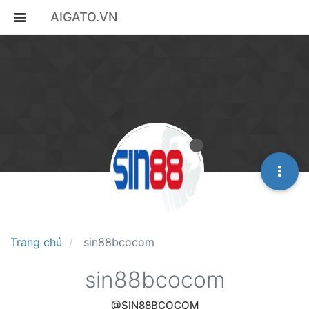
AIGATO.VN
Trang chủ
sin88bcocom
sin88bcocom
@SIN88BCOCOM