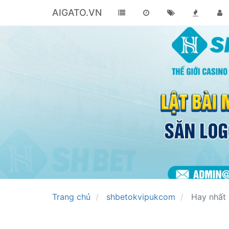
AIGATO.VN
Trang chủ
shbetokvipukcom
Hay nhất