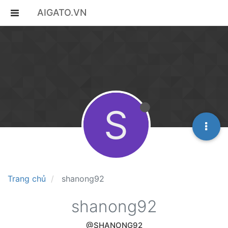
AIGATO.VN
S
Trang chủ
shanong92
shanong92
@SHANONG92