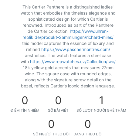
This Cartier Panthere is a distinguished ladies'
watch that embodies the timeless elegance and
sophisticated design for which Cartier is
renowned. Introduced as part of the Panthere
de Cartier collection,
https://www.uhren-
replik.de/produkt-Sammlungen/richard-miles/
this model captures the essence of luxury and
refined
https://www.paschermontres.com/
aesthetics. The watch features a steel case
with
https://www.repwatches.cz/Collection/iwc/
18k yellow gold accents that measures 27mm
wide. The square case with rounded edges,
along with the signature screw detail on the
bezel, reflects Cartier's iconic design language.
0
0
1
ĐIỂM TÍN NHIỆM
SỐ BÀI VIẾT
SỐ LƯỢT NGƯỜI GHÉ THĂM
0
0
SỐ NGƯỜI THEO DÕI
ĐANG THEO DÕI