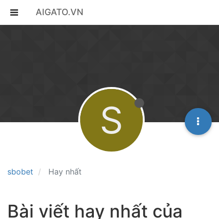
AIGATO.VN
S
sbobet
Hay nhất
Bài viết hay nhất của