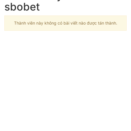
sbobet
Thành viên này không có bài viết nào được tán thành.