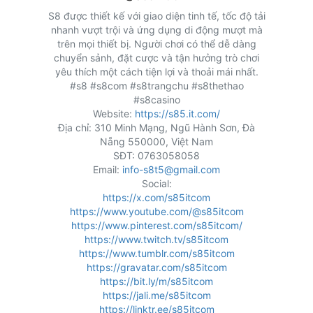
S8 được thiết kế với giao diện tinh tế, tốc độ tải
nhanh vượt trội và ứng dụng di động mượt mà
trên mọi thiết bị. Người chơi có thể dễ dàng
chuyển sảnh, đặt cược và tận hưởng trò chơi
yêu thích một cách tiện lợi và thoải mái nhất.
#s8 #s8com #s8trangchu #s8thethao
#s8casino
Website:
https://s85.it.com/
Địa chỉ: 310 Minh Mạng, Ngũ Hành Sơn, Đà
Nẵng 550000, Việt Nam
SĐT: 0763058058
Email:
info-s8t5@gmail.com
Social:
https://x.com/s85itcom
https://www.youtube.com/@s85itcom
https://www.pinterest.com/s85itcom/
https://www.twitch.tv/s85itcom
https://www.tumblr.com/s85itcom
https://gravatar.com/s85itcom
https://bit.ly/m/s85itcom
https://jali.me/s85itcom
https://linktr.ee/s85itcom