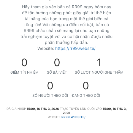
Hãy tham gia vào bắn cá RR99 ngay hôm nay
để tận hưởng những phút giây giải trí thể hiện
tài năng của bạn trong một thế giới biển cả
rộng lớn! Với những ưu điểm nổi bật, bắn cá
RR99 chắc chắn sẽ mang lại cho bạn những
trải nghiệm tuyệt vời và cơ hội nhận được nhiều
phần thưởng hấp dẫn.
Website:
https://rr99.website/
0
0
1
ĐIỂM TÍN NHIỆM
SỐ BÀI VIẾT
SỐ LƯỢT NGƯỜI GHÉ THĂM
0
0
SỐ NGƯỜI THEO DÕI
ĐANG THEO DÕI
ĐÃ GIA NHẬP
15:09, 16 THG 3, 2026
TRỰC TUYẾN LẦN CUỐI VÀO
15:09, 16 THG 3,
2026
WEBSITE
RR99.WEBSITE/