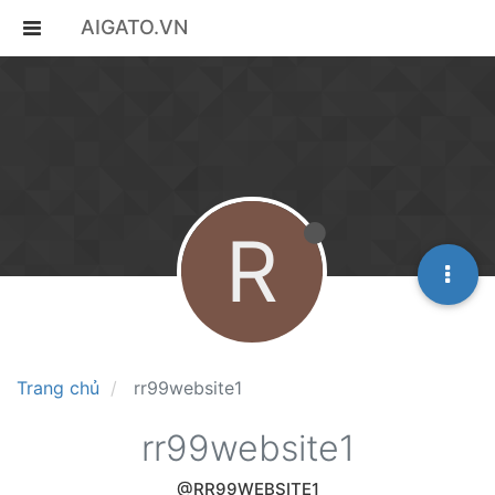
AIGATO.VN
R
Trang chủ
rr99website1
rr99website1
@RR99WEBSITE1