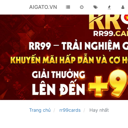
AIGATO.VN
Trang chủ
rr99cards
Hay nhất