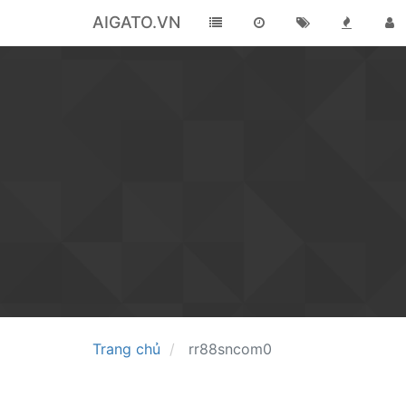
AIGATO.VN
Trang chủ
rr88sncom0