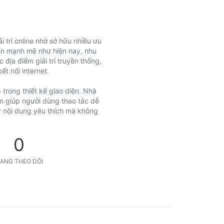
 trí online nhờ sở hữu nhiều ưu
iển mạnh mẽ như hiện nay, nhu
 địa điểm giải trí truyền thống,
ết nối internet.
trong thiết kế giao diện. Nhà
m giúp người dùng thao tác dễ
y nội dung yêu thích mà không
0
ANG THEO DÕI