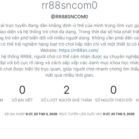
rr88sncom0
@RR88SNCOM0
i trực tuyến đang dần khẳng định vị thế của mình trong lĩnh vực giải
iao diện và hệ thống trò chơi đa dạng. Trong thời đại số hóa phát tr
ng trở nên phổ biến đối với nhiều người dùng. Không cần phải đến các
có thể trải nghiệm hàng loạt trò chơi hấp dẫn chỉ với một thiết bị có k
Website:
https://rr88sn.com/
 hệ thống RR88, người chơi có thể cảm nhận được sự chuyên nghiệp 
 đại với bố cục rõ ràng và cách sắp xếp các danh mục khoa học nhằ
 chơi được hiển thị trực quan, giúp người chơi nhanh chóng tìm thấ
mất quá nhiều thời gian.
0
2
0
ỆM
SỐ BÀI VIẾT
SỐ LƯỢT NGƯỜI GHÉ THĂM
SỐ NGƯỜI THEO DÕI
Đ
ĐÃ GIA NHẬP
9:27, 20 THG 5, 2026
TRỰC TUYẾN LẦN CUỐI VÀO
9:27, 20 THG 5, 2026