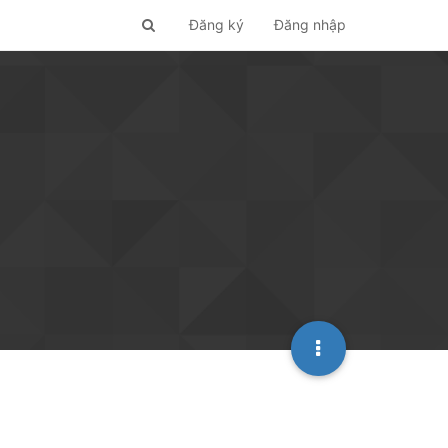
Đăng ký
Đăng nhập