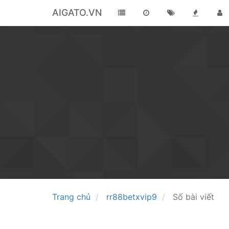
AIGATO.VN
Trang chủ
rr88betxvip9
Số bài viết