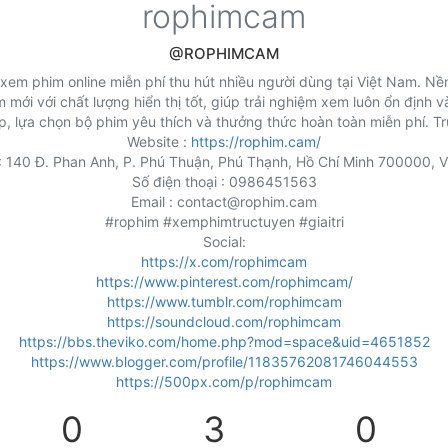
rophimcam
@ROPHIMCAM
xem phim online miễn phí thu hút nhiều người dùng tại Việt Nam. Nề
 mới với chất lượng hiển thị tốt, giúp trải nghiệm xem luôn ổn định 
, lựa chọn bộ phim yêu thích và thưởng thức hoàn toàn miễn phí. Tr
Website :
https://rophim.cam/
 : 140 Đ. Phan Anh, P. Phú Thuận, Phú Thạnh, Hồ Chí Minh 700000, 
Số điện thoại : 0986451563
Email : contact@rophim.cam
#rophim #xemphimtructuyen #giaitri
Social:
https://x.com/rophimcam
https://www.pinterest.com/rophimcam/
https://www.tumblr.com/rophimcam
https://soundcloud.com/rophimcam
https://bbs.theviko.com/home.php?mod=space&uid=4651852
https://www.blogger.com/profile/11835762081746044553
https://500px.com/p/rophimcam
0
3
0