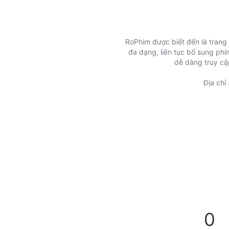
RoPhim được biết đến là trang 
đa dạng, liên tục bổ sung phim
dễ dàng truy cập
Địa chỉ
0