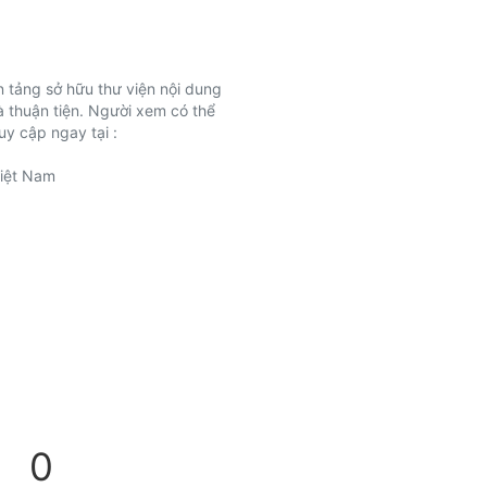
n tảng sở hữu thư viện nội dung
và thuận tiện. Người xem có thể
uy cập ngay tại :
Việt Nam
0