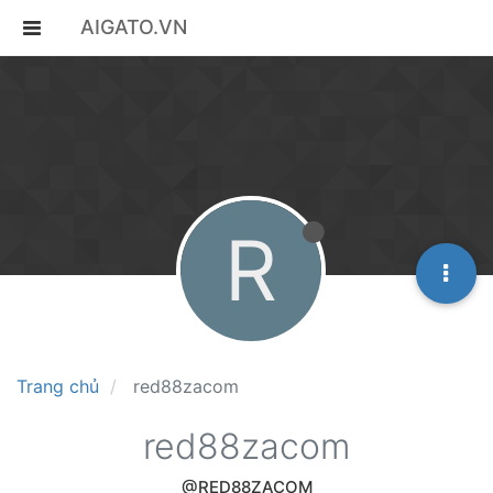
AIGATO.VN
R
Trang chủ
red88zacom
red88zacom
@RED88ZACOM