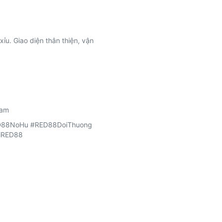
u. Giao diện thân thiện, vận
Nam
ED88NoHu #RED88DoiThuong
iRED88