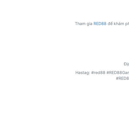
Tham gia
RED88
để khám phá
Đị
Hastag: #red88 #RED88Ga
#RED8