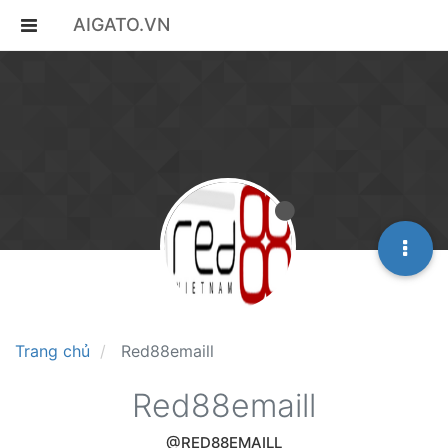
AIGATO.VN
Trang chủ
Red88emaill
Red88emaill
@RED88EMAILL