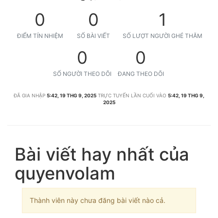
0
0
1
ĐIỂM TÍN NHIỆM
SỐ BÀI VIẾT
SỐ LƯỢT NGƯỜI GHÉ THĂM
0
0
SỐ NGƯỜI THEO DÕI
ĐANG THEO DÕI
ĐÃ GIA NHẬP
5:42, 19 THG 9, 2025
TRỰC TUYẾN LẦN CUỐI VÀO
5:42, 19 THG 9,
2025
Bài viết hay nhất của
quyenvolam
Thành viên này chưa đăng bài viết nào cả.