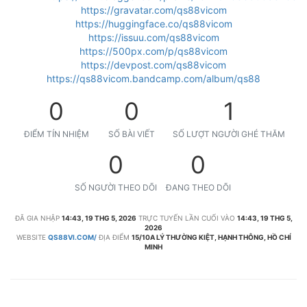
https://gravatar.com/qs88vicom
https://huggingface.co/qs88vicom
https://issuu.com/qs88vicom
https://500px.com/p/qs88vicom
https://devpost.com/qs88vicom
https://qs88vicom.bandcamp.com/album/qs88
0
0
1
ĐIỂM TÍN NHIỆM
SỐ BÀI VIẾT
SỐ LƯỢT NGƯỜI GHÉ THĂM
0
0
SỐ NGƯỜI THEO DÕI
ĐANG THEO DÕI
ĐÃ GIA NHẬP
14:43, 19 THG 5, 2026
TRỰC TUYẾN LẦN CUỐI VÀO
14:43, 19 THG 5,
2026
WEBSITE
QS88VI.COM/
ĐỊA ĐIỂM
15/10A LÝ THƯỜNG KIỆT, HẠNH THÔNG, HỒ CHÍ
MINH