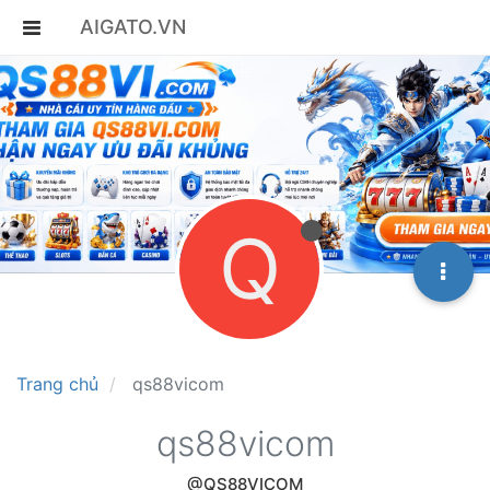
AIGATO.VN
Q
Trang chủ
qs88vicom
qs88vicom
@QS88VICOM