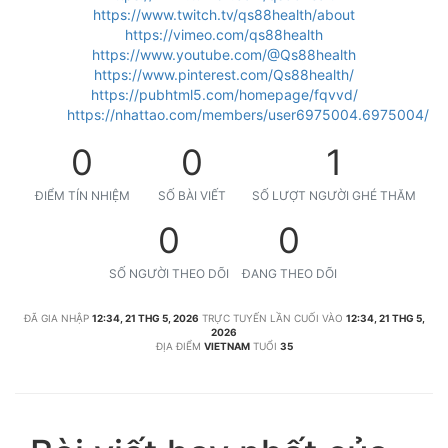
https://www.twitch.tv/qs88health/about
https://vimeo.com/qs88health
https://www.youtube.com/@Qs88health
https://www.pinterest.com/Qs88health/
https://pubhtml5.com/homepage/fqvvd/
https://nhattao.com/members/user6975004.6975004/
0
0
1
ĐIỂM TÍN NHIỆM
SỐ BÀI VIẾT
SỐ LƯỢT NGƯỜI GHÉ THĂM
0
0
SỐ NGƯỜI THEO DÕI
ĐANG THEO DÕI
ĐÃ GIA NHẬP
12:34, 21 THG 5, 2026
TRỰC TUYẾN LẦN CUỐI VÀO
12:34, 21 THG 5,
2026
ĐỊA ĐIỂM
VIETNAM
TUỔI
35