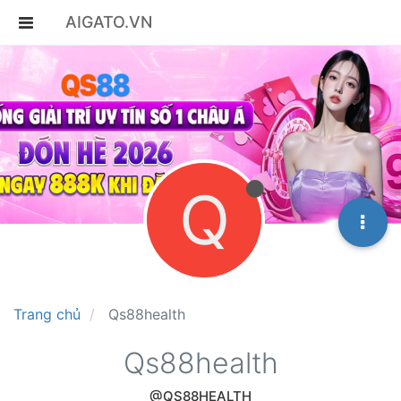
AIGATO.VN
Q
Trang chủ
Qs88health
Qs88health
@QS88HEALTH