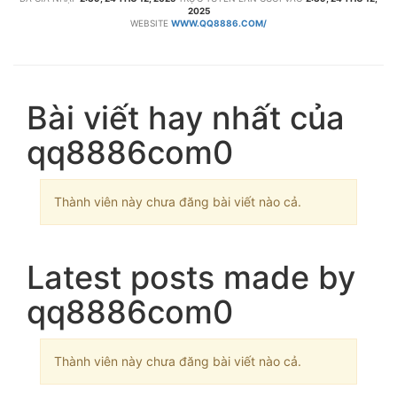
2025
WEBSITE
WWW.QQ8886.COM/
Bài viết hay nhất của
qq8886com0
Thành viên này chưa đăng bài viết nào cả.
Latest posts made by
qq8886com0
Thành viên này chưa đăng bài viết nào cả.