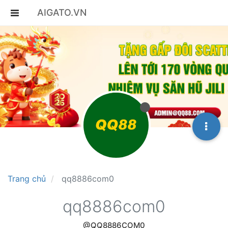
AIGATO.VN
Trang chủ
qq8886com0
qq8886com0
@QQ8886COM0