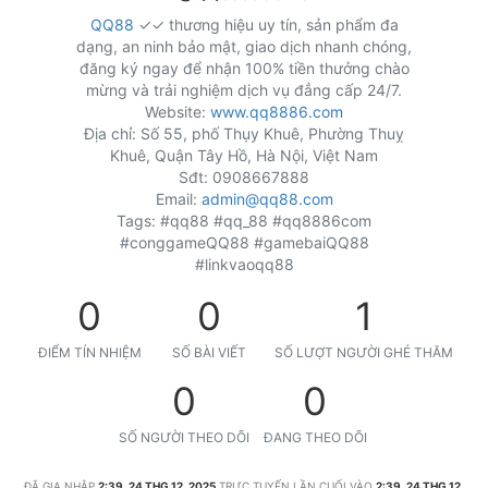
QQ88
✓✓ thương hiệu uy tín, sản phẩm đa
dạng, an ninh bảo mật, giao dịch nhanh chóng,
đăng ký ngay để nhận 100% tiền thưởng chào
mừng và trải nghiệm dịch vụ đẳng cấp 24/7.
Website:
www.qq8886.com
Địa chỉ: Số 55, phố Thụy Khuê, Phường Thuỵ
Khuê, Quận Tây Hồ, Hà Nội, Việt Nam
Sđt: 0908667888
Email:
admin@qq88.com
Tags: #qq88 #qq_88 #qq8886com
#conggameQQ88 #gamebaiQQ88
#linkvaoqq88
0
0
1
ĐIỂM TÍN NHIỆM
SỐ BÀI VIẾT
SỐ LƯỢT NGƯỜI GHÉ THĂM
0
0
SỐ NGƯỜI THEO DÕI
ĐANG THEO DÕI
ĐÃ GIA NHẬP
2:39, 24 THG 12, 2025
TRỰC TUYẾN LẦN CUỐI VÀO
2:39, 24 THG 12,