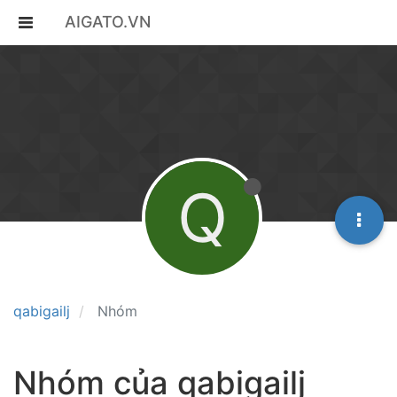
AIGATO.VN
Q
qabigailj
Nhóm
Nhóm của qabigailj