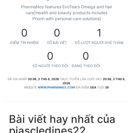
PharmaNoz features EvoTears Omega and hair
care|Health and beauty products includes
Priorin with personal care solutions}
0
0
1
ĐIỂM TÍN NHIỆM
SỐ BÀI VIẾT
SỐ LƯỢT NGƯỜI GHÉ THĂM
0
0
SỐ NGƯỜI THEO DÕI
ĐANG THEO DÕI
ĐÃ GIA NHẬP
20:56, 3 THG 6, 2026
TRỰC TUYẾN LẦN CUỐI VÀO
20:56, 3 THG 6,
2026
WEBSITE
WWW.PHARMANOZ.COM
ĐỊA ĐIỂM
USA
TUỔI
26
Bài viết hay nhất của
piascledines22