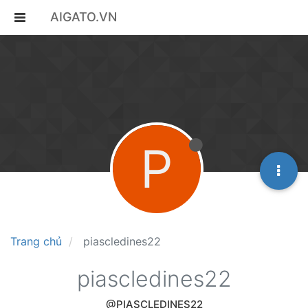
AIGATO.VN
P
Trang chủ
piascledines22
piascledines22
@PIASCLEDINES22