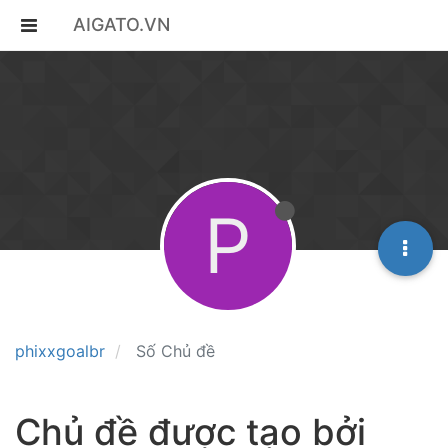
AIGATO.VN
P
phixxgoalbr
Số Chủ đề
Chủ đề được tạo bởi