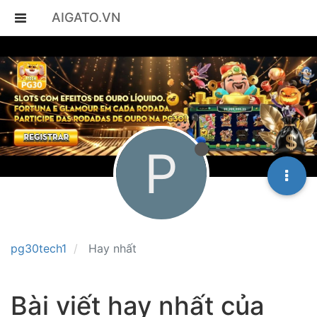
AIGATO.VN
P
pg30tech1
Hay nhất
Bài viết hay nhất của