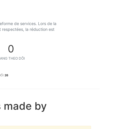
eforme de services. Lors de la
t respectées, la réduction est
0
ANG THEO DÕI
UỔI
26
s made by