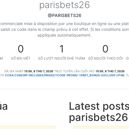
parisbets26
@PARISBETS26
ommerciale mise à disposition par une boutique en ligne ou une plat
nt saisit ce code dans le champ prévu à cet effet. Si les conditions son
appliquée automatiquement.
0
1
0
ỆM
SỐ BÀI VIẾT
SỐ LƯỢT NGƯỜI GHÉ THĂM
SỐ NGƯỜI THEO DÕI
Đ
ĐÃ GIA NHẬP
15:59, 8 THG 7, 2026
TRỰC TUYẾN LẦN CUỐI VÀO
15:59, 8 THG 7, 2026
ITE
CCRA.COM/WP-INCLUDES/PAGES/?CODE-PROMO-1XBET_BONUS-EXCLUSIF.HTML
T
ủa
Latest post
parisbets26