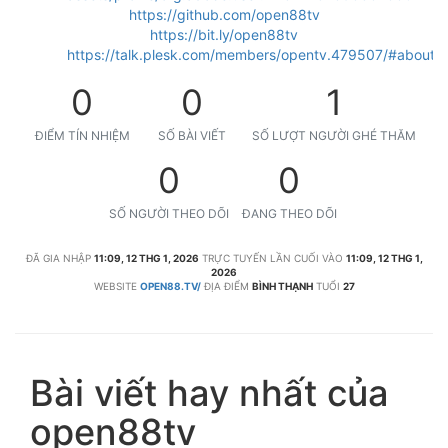
https://github.com/open88tv
https://bit.ly/open88tv
https://talk.plesk.com/members/opentv.479507/#about
0
0
1
ĐIỂM TÍN NHIỆM
SỐ BÀI VIẾT
SỐ LƯỢT NGƯỜI GHÉ THĂM
0
0
SỐ NGƯỜI THEO DÕI
ĐANG THEO DÕI
ĐÃ GIA NHẬP
11:09, 12 THG 1, 2026
TRỰC TUYẾN LẦN CUỐI VÀO
11:09, 12 THG 1,
2026
WEBSITE
OPEN88.TV/
ĐỊA ĐIỂM
BÌNH THẠNH
TUỔI
27
Bài viết hay nhất của
open88tv