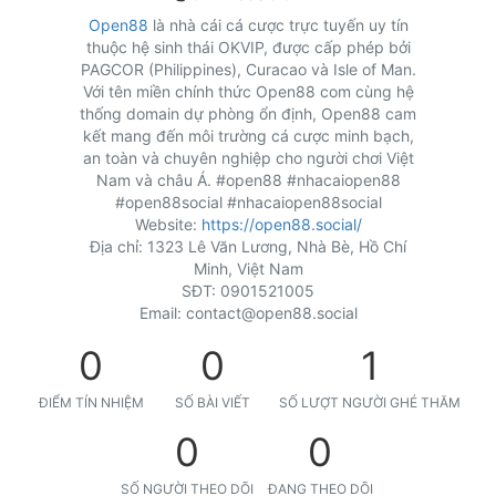
Open88
là nhà cái cá cược trực tuyến uy tín
thuộc hệ sinh thái OKVIP, được cấp phép bởi
PAGCOR (Philippines), Curacao và Isle of Man.
Với tên miền chính thức Open88 com cùng hệ
thống domain dự phòng ổn định, Open88 cam
kết mang đến môi trường cá cược minh bạch,
an toàn và chuyên nghiệp cho người chơi Việt
Nam và châu Á. #open88 #nhacaiopen88
#open88social #nhacaiopen88social
Website:
https://open88.social/
Địa chỉ: 1323 Lê Văn Lương, Nhà Bè, Hồ Chí
Minh, Việt Nam
SĐT: 0901521005
Email: contact@open88.social
0
0
1
ĐIỂM TÍN NHIỆM
SỐ BÀI VIẾT
SỐ LƯỢT NGƯỜI GHÉ THĂM
0
0
SỐ NGƯỜI THEO DÕI
ĐANG THEO DÕI