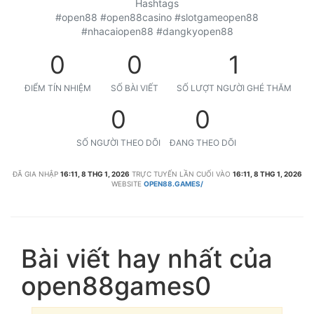
Hashtags
#open88 #open88casino #slotgameopen88
#nhacaiopen88 #dangkyopen88
0
0
1
ĐIỂM TÍN NHIỆM
SỐ BÀI VIẾT
SỐ LƯỢT NGƯỜI GHÉ THĂM
0
0
SỐ NGƯỜI THEO DÕI
ĐANG THEO DÕI
ĐÃ GIA NHẬP
16:11, 8 THG 1, 2026
TRỰC TUYẾN LẦN CUỐI VÀO
16:11, 8 THG 1, 2026
WEBSITE
OPEN88.GAMES/
Bài viết hay nhất của
open88games0