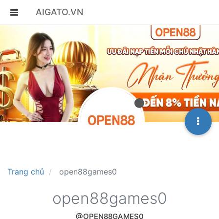
AIGATO.VN
Trang chủ
open88games0
open88games0
@OPEN88GAMES0