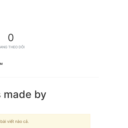
0
ANG THEO DÕI
AM
s made by
ài viết nào cả.