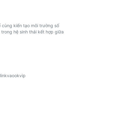
ể cùng kiến tạo môi trường số
trong hệ sinh thái kết hợp giữa
linkvaookvip