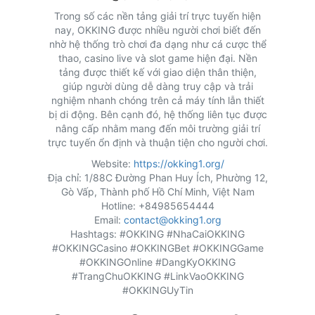
Trong số các nền tảng giải trí trực tuyến hiện
nay, OKKING được nhiều người chơi biết đến
nhờ hệ thống trò chơi đa dạng như cá cược thể
thao, casino live và slot game hiện đại. Nền
tảng được thiết kế với giao diện thân thiện,
giúp người dùng dễ dàng truy cập và trải
nghiệm nhanh chóng trên cả máy tính lẫn thiết
bị di động. Bên cạnh đó, hệ thống liên tục được
nâng cấp nhằm mang đến môi trường giải trí
trực tuyến ổn định và thuận tiện cho người chơi.
Website:
https://okking1.org/
Địa chỉ: 1/88C Đường Phan Huy Ích, Phường 12,
Gò Vấp, Thành phố Hồ Chí Minh, Việt Nam
Hotline: +84985654444
Email:
contact@okking1.org
Hashtags: #OKKING #NhaCaiOKKING
#OKKINGCasino #OKKINGBet #OKKINGGame
#OKKINGOnline #DangKyOKKING
#TrangChuOKKING #LinkVaoOKKING
#OKKINGUyTin