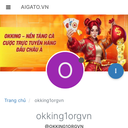
AIGATO.VN
O
Trang chủ
okking1orgvn
okking1orgvn
@OKKING1ORGVN