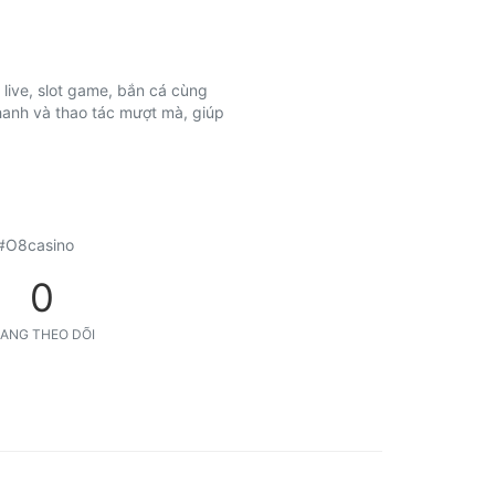
 live, slot game, bắn cá cùng
nhanh và thao tác mượt mà, giúp
#O8casino
0
ANG THEO DÕI