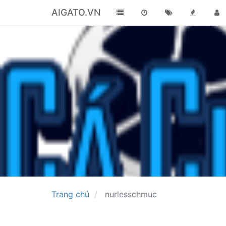
AIGATO.VN
Trang chủ
nurlesschmuc