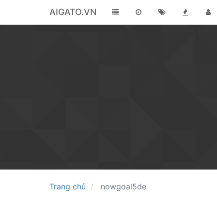
AIGATO.VN
Trang chủ
nowgoal5de