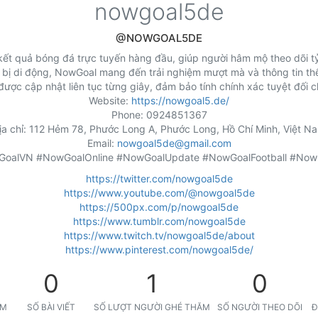
nowgoal5de
@NOWGOAL5DE
ết quả bóng đá trực tuyến hàng đầu, giúp người hâm mộ theo dõi t
iết bị di động, NowGoal mang đến trải nghiệm mượt mà và thông tin t
được cập nhật liên tục từng giây, đảm bảo tính chính xác tuyệt đối c
Website:
https://nowgoal5.de/
Phone: 0924851367
ịa chỉ: 112 Hẻm 78, Phước Long A, Phước Long, Hồ Chí Minh, Việt N
Email:
nowgoal5de@gmail.com
wGoalVN #NowGoalOnline #NowGoalUpdate #NowGoalFootball #Now
https://twitter.com/nowgoal5de
https://www.youtube.com/@nowgoal5de
https://500px.com/p/nowgoal5de
https://www.tumblr.com/nowgoal5de
https://www.twitch.tv/nowgoal5de/about
https://www.pinterest.com/nowgoal5de/
0
1
0
ỆM
SỐ BÀI VIẾT
SỐ LƯỢT NGƯỜI GHÉ THĂM
SỐ NGƯỜI THEO DÕI
Đ