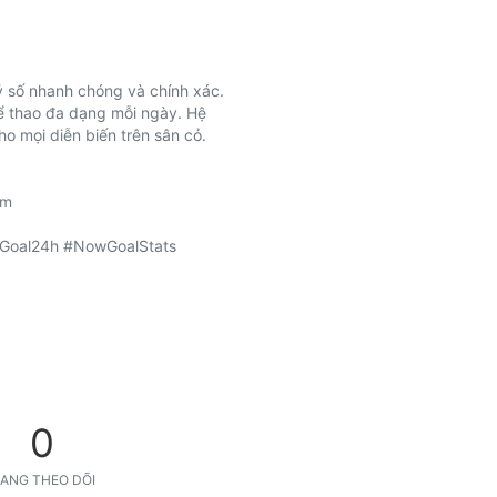
ỷ số nhanh chóng và chính xác.
hể thao đa dạng mỗi ngày. Hệ
ho mọi diễn biến trên sân cỏ.
am
Goal24h #NowGoalStats
0
ANG THEO DÕI