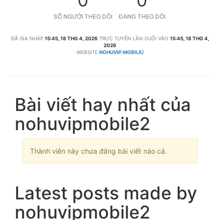
0
0
SỐ NGƯỜI THEO DÕI
ĐANG THEO DÕI
ĐÃ GIA NHẬP
15:45, 18 THG 4, 2026
TRỰC TUYẾN LẦN CUỐI VÀO
15:45, 18 THG 4,
2026
WEBSITE
NOHUVIP.MOBILE/
Bài viết hay nhất của
nohuvipmobile2
Thành viên này chưa đăng bài viết nào cả.
Latest posts made by
nohuvipmobile2