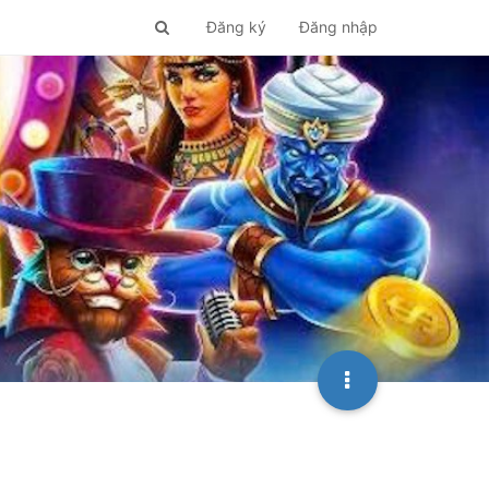
Đăng ký
Đăng nhập