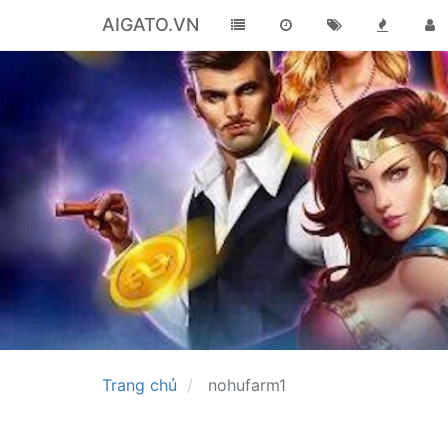
AIGATO.VN
Trang chủ
nohufarm1