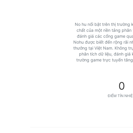
No hu nổi bật trên thị trường
chất của một nền tảng phân 
đánh giá các cổng game qua
Nohu được biết đến rộng rãi 
thưởng tại Việt Nam. Không trự
phân tích dữ liệu, đánh gi
trường game trực tuyến tăng 
0
ĐIỂM TÍN NHI