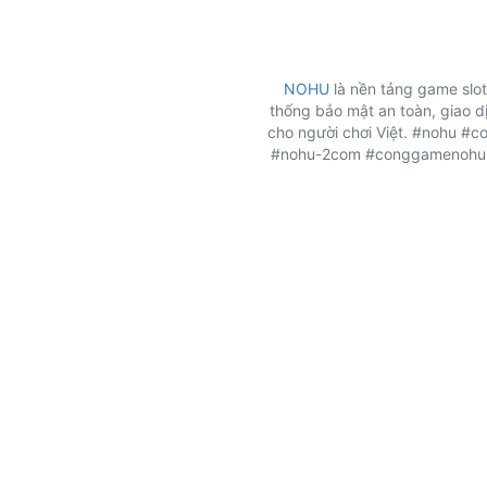
NOHU
là nền tảng game slot
thống bảo mật an toàn, giao 
cho người chơi Việt. #nohu
#nohu-2com #conggamenohu-