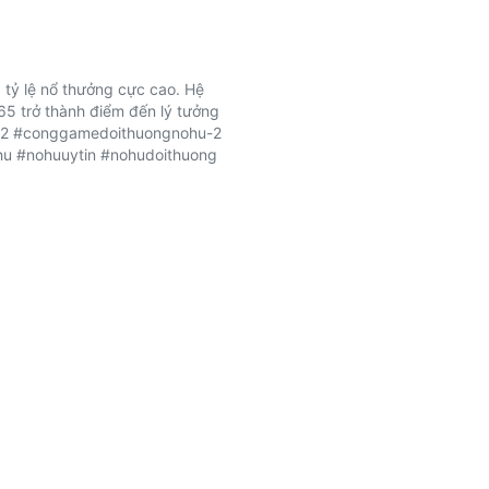
 tỷ lệ nổ thưởng cực cao. Hệ
5 trở thành điểm đến lý tưởng
-2 #conggamedoithuongnohu-2
 #nohuuytin #nohudoithuong