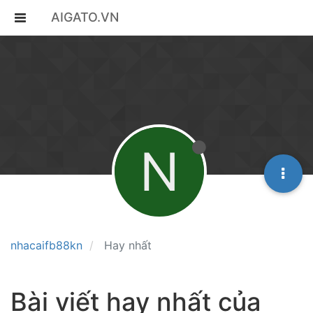
AIGATO.VN
N
nhacaifb88kn
Hay nhất
Bài viết hay nhất của