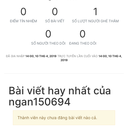
0
0
1
ĐIỂM TÍN NHIỆM
SỐ BÀI VIẾT
SỐ LƯỢT NGƯỜI GHÉ THĂM
0
0
SỐ NGƯỜI THEO DÕI
ĐANG THEO DÕI
ĐÃ GIA NHẬP
14:00, 10 THG 4, 2019
TRỰC TUYẾN LẦN CUỐI VÀO
14:00, 10 THG 4,
2019
Bài viết hay nhất của
ngan150694
Thành viên này chưa đăng bài viết nào cả.