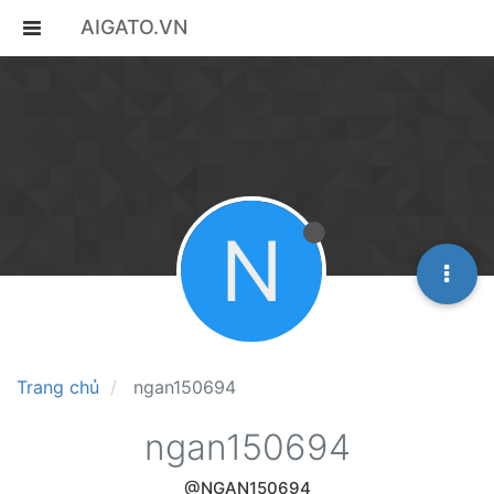
AIGATO.VN
N
Trang chủ
ngan150694
ngan150694
@NGAN150694