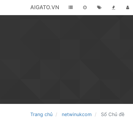
AIGATO.VN
Trang chủ
netwinukcom
Số Chủ đề