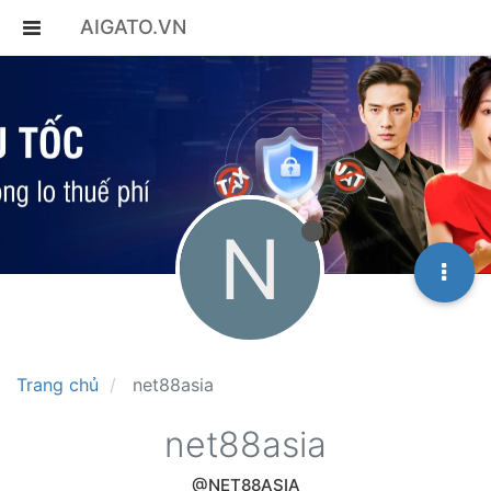
AIGATO.VN
N
Trang chủ
net88asia
net88asia
@NET88ASIA