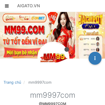
AIGATO.VN
Trang chủ
mm9997com
mm9997com
@MM9997COM