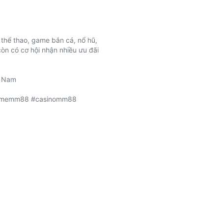
 thể thao, game bắn cá, nổ hũ,
còn có cơ hội nhận nhiều ưu đãi
t Nam
amemm88 #casinomm88