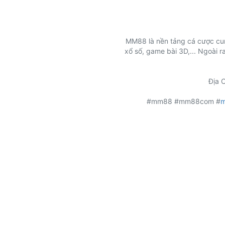
MM88 là nền tảng cá cược cung
xổ số, game bài 3D,... Ngoài r
Địa 
#mm88 #mm88com #