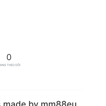
0
ANG THEO DÕI
ts made by mm88eu