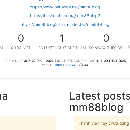
https://www.behance.net/mm88blog
https://hashnode.com/@mm88blog2
https://mm88blog3.hashnode.dev/mm88-blog
0
1
0
ỆM
SỐ BÀI VIẾT
SỐ LƯỢT NGƯỜI GHÉ THĂM
SỐ NGƯỜI THEO DÕI
Đ
ĐÃ GIA NHẬP
3:16, 29 THG 1, 2026
TRỰC TUYẾN LẦN CUỐI VÀO
3:16, 29 THG 1, 2026
WEBSITE
MM88.BLOG/
TUỔI
33
ủa
Latest post
mm88blog
Thành viên này chưa đăng b