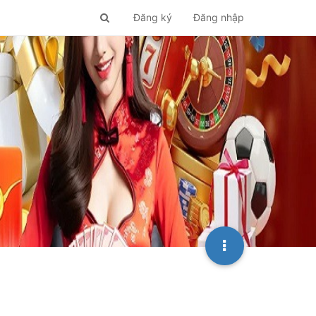
Đăng ký
Đăng nhập