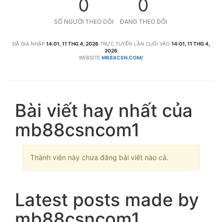
0
0
SỐ NGƯỜI THEO DÕI
ĐANG THEO DÕI
ĐÃ GIA NHẬP
14:01, 11 THG 4, 2026
TRỰC TUYẾN LẦN CUỐI VÀO
14:01, 11 THG 4,
2026
WEBSITE
MB88CSN.COM/
Bài viết hay nhất của
mb88csncom1
Thành viên này chưa đăng bài viết nào cả.
Latest posts made by
mb88csncom1