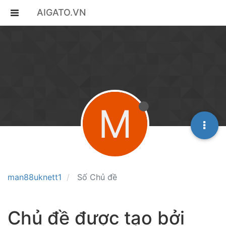
AIGATO.VN
M
man88uknett1
Số Chủ đề
Chủ đề được tạo bởi