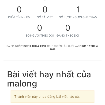
0
0
1
ĐIỂM TÍN NHIỆM
SỐ BÀI VIẾT
SỐ LƯỢT NGƯỜI GHÉ THĂM
0
0
SỐ NGƯỜI THEO DÕI
ĐANG THEO DÕI
ĐÃ GIA NHẬP
17:57, 9 THG 4, 2019
TRỰC TUYẾN LẦN CUỐI VÀO
19:11, 17 THG 4,
2019
Bài viết hay nhất của
malong
Thành viên này chưa đăng bài viết nào cả.