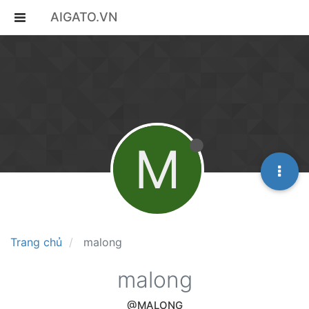
AIGATO.VN
M
Trang chủ
malong
malong
@MALONG